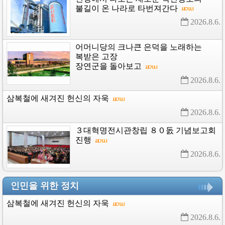
불길이
온
나라로
타번져간다
2026.8.6. 
어머니당의
크나큰
은덕을
노래하는
복받은
고장
장연군을
돌아보고
2026.8.6. 
삼복철에
새겨진
헌신의
자욱
2026.8.6. 
３대혁명전시관창립
８０돐
기념보고회
진행
2026.8.6. 
인민을 위한 정치
삼복철에
새겨진
헌신의
자욱
2026.8.6. 