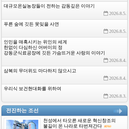
대규모온실농장들이
전하는
감동깊은
이야기
2026.8.5. 
푸른
숲에
깃든
못잊을
사연
2026.8.5. 
인민을
매혹시키는
위인의
세계
한없이
다심하신
어버이의
정
강동군식료공장에
깃든
가슴뜨거운
사랑의
이야기
2026.8.4. 
삼복의
무더위도
마다하지
않으시고
2026.8.4. 
우리식
보건현대화를
위하여
2026.8.3. 
전진하는 조선
천성에서
타오른
새로운
혁신창조의
불길이
온
나라로
타번져간다