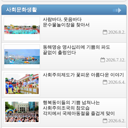
사회문화생활
사람바다,
웃음바다
문수물놀이장을
찾아서
2026.8.2. 
동해명승
명사십리에
기쁨의
파도
끝없이
출렁인다
2026.7.12. 
사회주의제도가
꽃피운
아름다운
이야기
2026.6.4. 
행복동이들의
기쁨
넘쳐나는
사회주의조국의
참모습
각지에서
국제아동절을
즐겁게
맞이
2026.6.2. 