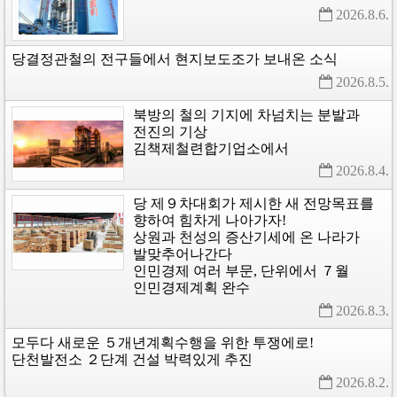
2026.8.6. 
당결정관철의
전구들에서
현지보도조가
보내온
소식
2026.8.5. 
북방의
철의
기지에
차넘치는
분발과
전진의
기상
김책제철련합기업소에서
2026.8.4. 
당
제９차대회가
제시한
새
전망목표를
향하여
힘차게
나아가자!
상원과
천성의
증산기세에
온
나라가
발맞추어나간다
인민경제
여러
부문,
단위에서
７월
인민경제계획
완수
2026.8.3. 
모두다
새로운
５개년계획수행을
위한
투쟁에로!
단천발전소
２단계
건설
박력있게
추진
2026.8.2. 