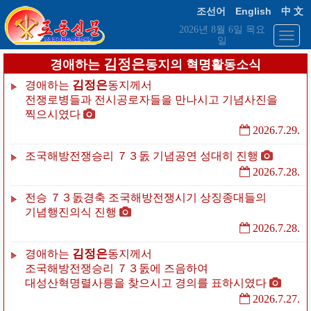
English
조선어
中 文
2026년 8월 6일 목요
일
김정은
경애하는
동지의 혁명활동소식
김정은
경애하는
동지께서
전쟁로병들과
전시공로자들을
만나시고
기념사진을
찍으시였다
2026.7.29.
조국해방전쟁승리
７３돐
기념공연
성대히
진행
2026.7.28.
전승
７３돐경축
조국해방전쟁시기
상징종대들의
기념행진의식
진행
2026.7.28.
김정은
경애하는
동지께서
조국해방전쟁승리
７３돐에
즈음하여
대성산혁명렬사릉을
찾으시고
경의를
표하시였다
2026.7.27.