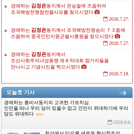
김정은
경애하는
동지께서
전승절에
즈음하여
조국해방전쟁참전렬사묘를
찾으시였다
2026.7.27.
김정은
경애하는
동지께서
조국해방전쟁승리
７３돐에
즈음하여
중국인민지원군렬사릉원을
찾으시였다
2026.7.27.
김정은
경애하는
동지께서
조선사회주의녀성동맹
제８차대회
참가자들을
만나시고
기념사진을
찍으시였다
2026.7.18.
오늘호 기사
경애하는
총비서동지의
고귀한
가르치심
인민을
떠나
우리
당이
있을수
없고
인민이
위대하기에
우리
당도
위대하다
2026.8.6. 
천성에서
타오른
새로운
혁신창조의