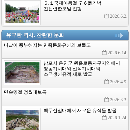
６.１국제아동절
７６돐기념
친선련환모임
진행
2026.6.2. 
유구한 력사, 찬란한 문화
나날이
풍부해지는
민족문화유산의
보물고
2026.6.14. 
남포시
온천군
원읍로동자구지역에서
청동기시대와
신석기시대의
소금생산유적
새로
발굴
2026.4.9. 
민속명절
정월대보름
2026.3.3. 
백두산일대에서
새로운
유적들
발굴
2026.1.24. 