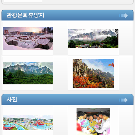
관광문화휴양지
사진