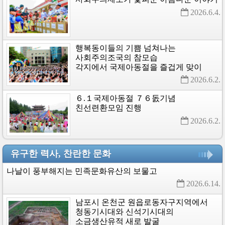
2026.6.4. 
행복동이들의
기쁨
넘쳐나는
사회주의조국의
참모습
각지에서
국제아동절을
즐겁게
맞이
2026.6.2. 
６.１국제아동절
７６돐기념
친선련환모임
진행
2026.6.2. 
유구한 력사, 찬란한 문화
나날이
풍부해지는
민족문화유산의
보물고
2026.6.14. 
남포시
온천군
원읍로동자구지역에서
청동기시대와
신석기시대의
소금생산유적
새로
발굴