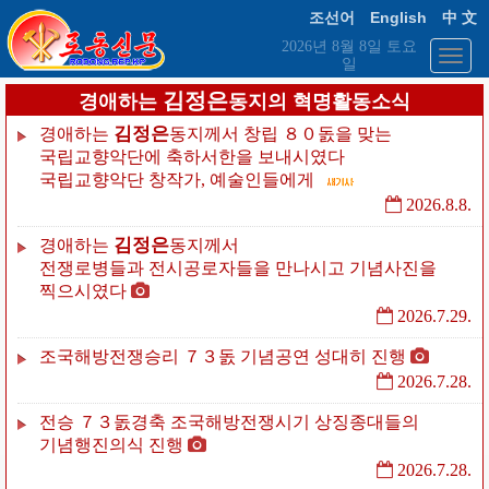
English
조선어
中 文
2026년 8월 8일 토요
일
김정은
경애하는
동지의 혁명활동소식
김정은
경애하는
동지께서
창립
８０돐을
맞는
국립교향악단에
축하서한을
보내시였다
국립교향악단
창작가,
예술인들에게
2026.8.8.
김정은
경애하는
동지께서
전쟁로병들과
전시공로자들을
만나시고
기념사진을
찍으시였다
2026.7.29.
조국해방전쟁승리
７３돐
기념공연
성대히
진행
2026.7.28.
전승
７３돐경축
조국해방전쟁시기
상징종대들의
기념행진의식
진행
2026.7.28.