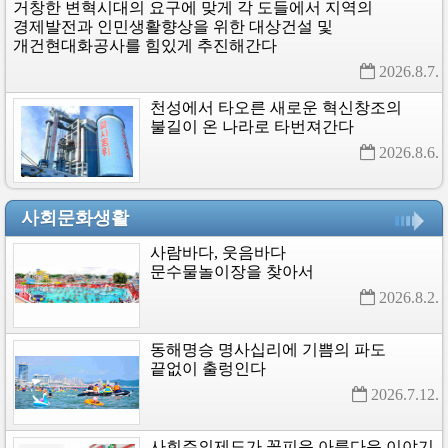
거창한
변혁시대의
요구에
맞게
각
도들에서
지역의
경제발전과
인민생활향상을
위한
대상건설
및
개건현대화공사를
힘있게
추진해간다
2026.8.7. 
천성에서
타오른
새로운
혁신창조의
불길이
온
나라로
타번져간다
2026.8.6. 
사회문화생활
사람바다,
웃음바다
문수물놀이장을
찾아서
2026.8.2. 
동해명승
명사십리에
기쁨의
파도
끝없이
출렁인다
2026.7.12. 
사회주의제도가
꽃피운
아름다운
이야기