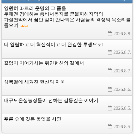
영원히
따르리
운명의
그
품을
두해전
경애하는
총비서동지를
큰물피해지역의
가설천막에서
꿈만
같이
만나뵈온
사람들의
격정의
목소리를
들으며
2026.8.8. 
더
열렬하고
더
혁신적이고
더
완강한
투쟁으로!
2026.8.7. 
끝없이
이어가시는
위민헌신의
길에서
2026.8.7. 
삼복철에
새겨진
헌신의
자욱
2026.8.6. 
대규모온실농장들이
전하는
감동깊은
이야기
2026.8.5. 
푸른
숲에
깃든
못잊을
사연
2026.8.5. 