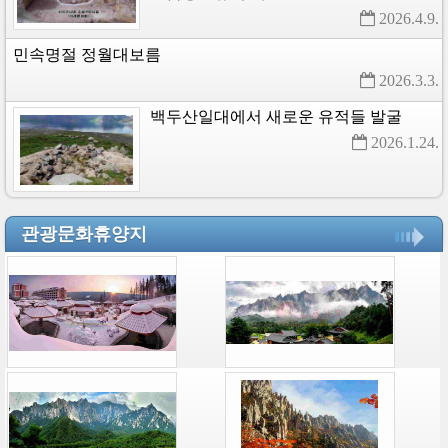
2026.4.9. 
민속명절
정월대보름
2026.3.3. 
백두산일대에서
새로운
유적들
발굴
2026.1.24. 
관광문화휴양지