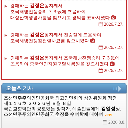
김정은
경애하는
동지께서
조국해방전쟁승리
７３돐에
즈음하여
대성산혁명렬사릉을
찾으시고
경의를
표하시였다
2026.7.27.
김정은
경애하는
동지께서
전승절에
즈음하여
조국해방전쟁참전렬사묘를
찾으시였다
2026.7.27.
김정은
경애하는
동지께서
조국해방전쟁승리
７３돐에
즈음하여
중국인민지원군렬사릉원을
찾으시였다
2026.7.27.
오늘호 기사
조선민주주의인민공화국
최고인민회의
상임위원회
정령
제１１６호
２０２６년
８월
８일
김일성
국립교향악단의
공로있는
창작가,
예술인들에게
상
,
조선민주주의인민공화국
훈장을
수여함에
대하여
2026.8.8. 