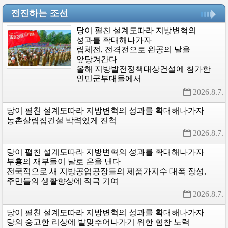
전진하는 조선
당이
펼친
설계도따라
지방변혁의
성과를
확대해나가자
립체전,
전격전으로
완공의
날을
앞당겨간다
올해
지방발전정책대상건설에
참가한
인민군부대들에서
2026.8.7. 
당이
펼친
설계도따라
지방변혁의
성과를
확대해나가자
농촌살림집건설
박력있게
진척
2026.8.7. 
당이
펼친
설계도따라
지방변혁의
성과를
확대해나가자
부흥의
재부들이
날로
은을
낸다
전국적으로
새
지방공업공장들의
제품가지수
대폭
장성,
주민들의
생활향상에
적극
기여
2026.8.7. 
당이
펼친
설계도따라
지방변혁의
성과를
확대해나가자
당의
숭고한
리상에
발맞추어나가기
위한
힘찬
노력