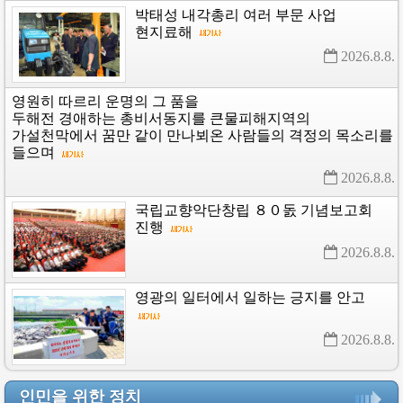
박태성
내각총리
여러
부문
사업
현지료해
2026.8.8. 
영원히
따르리
운명의
그
품을
두해전
경애하는
총비서동지를
큰물피해지역의
가설천막에서
꿈만
같이
만나뵈온
사람들의
격정의
목소리를
들으며
2026.8.8. 
국립교향악단창립
８０돐
기념보고회
진행
2026.8.8. 
영광의
일터에서
일하는
긍지를
안고
2026.8.8. 
인민을 위한 정치