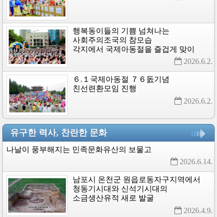
행복동이들의
기쁨
넘쳐나는
사회주의조국의
참모습
각지에서
국제아동절을
즐겁게
맞이
2026.6.2. 
６.１국제아동절
７６돐기념
친선련환모임
진행
2026.6.2. 
유구한 력사, 찬란한 문화
나날이
풍부해지는
민족문화유산의
보물고
2026.6.14. 
남포시
온천군
원읍로동자구지역에서
청동기시대와
신석기시대의
소금생산유적
새로
발굴
2026.4.9. 