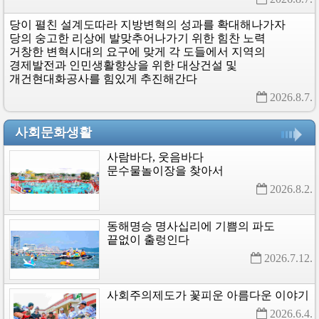
당이
펼친
설계도따라
지방변혁의
성과를
확대해나가자
당의
숭고한
리상에
발맞추어나가기
위한
힘찬
노력
거창한
변혁시대의
요구에
맞게
각
도들에서
지역의
경제발전과
인민생활향상을
위한
대상건설
및
개건현대화공사를
힘있게
추진해간다
2026.8.7. 
사회문화생활
사람바다,
웃음바다
문수물놀이장을
찾아서
2026.8.2. 
동해명승
명사십리에
기쁨의
파도
끝없이
출렁인다
2026.7.12. 
사회주의제도가
꽃피운
아름다운
이야기
2026.6.4. 