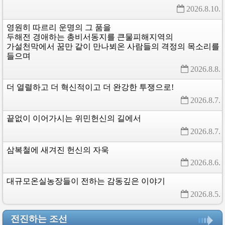
2026.8.10. 
영원히
따르리
운명의
그
품을
두해전
경애하는
총비서동지를
큰물피해지역의
가설천막에서
꿈만
같이
만나뵈온
사람들의
격정의
목소리를
들으며
2026.8.8. 
더
열렬하고
더
혁신적이고
더
완강한
투쟁으로!
2026.8.7. 
끝없이
이어가시는
위민헌신의
길에서
2026.8.7. 
삼복철에
새겨진
헌신의
자욱
2026.8.6. 
대규모온실농장들이
전하는
감동깊은
이야기
2026.8.5. 
전진하는 조선