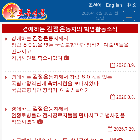
English
조선어
中 文
2026년 8월 10일 월
요일
김정은
경애하는
동지의 혁명활동소식
김정은
경애하는
동지께서
창립
８０돐을
맞는
국립교향악단
창작가,
예술인들을
만나시고
기념사진을
찍으시였다
2026.8.9.
김정은
경애하는
동지께서
창립
８０돐을
맞는
국립교향악단에
축하서한을
보내시였다
국립교향악단
창작가,
예술인들에게
2026.8.8.
김정은
경애하는
동지께서
전쟁로병들과
전시공로자들을
만나시고
기념사진을
찍으시였다
2026.7.29.