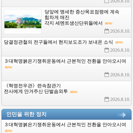
2026.8.10. 
당앞에
맹세한
증산목표점령에
계속
힘차게
매진
각지
세멘트생산단위들에서
2026.8.10. 
당결정관철의
전구들에서
현지보도조가
보내온
소식
2026.8.10. 
３대혁명붉은기쟁취운동에서
근본적인
전환을
안아오시여
2026.8.10. 
《혁명전우관》련속참관기
전사에게
안겨주신
단벌솜외투
2026.8.10. 
인민을 위한 정치
３대혁명붉은기쟁취운동에서
근본적인
전환을
안아오시여