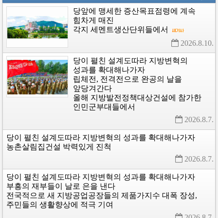
당앞에
맹세한
증산목표점령에
계속
힘차게
매진
각지
세멘트생산단위들에서
2026.8.10. 
당이
펼친
설계도따라
지방변혁의
성과를
확대해나가자
립체전,
전격전으로
완공의
날을
앞당겨간다
올해
지방발전정책대상건설에
참가한
인민군부대들에서
2026.8.7. 
당이
펼친
설계도따라
지방변혁의
성과를
확대해나가자
농촌살림집건설
박력있게
진척
2026.8.7. 
당이
펼친
설계도따라
지방변혁의
성과를
확대해나가자
부흥의
재부들이
날로
은을
낸다
전국적으로
새
지방공업공장들의
제품가지수
대폭
장성,
주민들의
생활향상에
적극
기여
2026.8.7. 