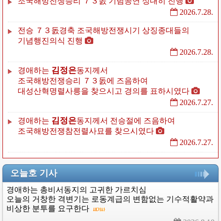
조국해방전쟁승리
７３돐
기념공연
성대히
진행
2026.7.28.
전승
７３돐경축
조국해방전쟁시기
상징종대들의
기념행진의식
진행
2026.7.28.
김정은
경애하는
동지께서
조국해방전쟁승리
７３돐에
즈음하여
대성산혁명렬사릉을
찾으시고
경의를
표하시였다
2026.7.27.
김정은
경애하는
동지께서
전승절에
즈음하여
조국해방전쟁참전렬사묘를
찾으시였다
2026.7.27.
오늘호 기사
경애하는
총비서동지의
고귀한
가르치심
오늘의
거창한
격변기는
로동계급의
변함없는
기수적활약과
비상한
분투를
요구한다