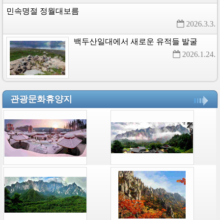
민속명절
정월대보름
2026.3.3. 
백두산일대에서
새로운
유적들
발굴
2026.1.24. 
관광문화휴양지