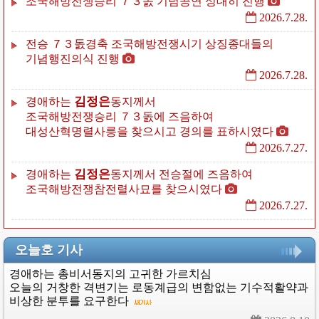
조국해방전쟁승리
７３돐
기념공연
성대히
진행
2026.7.28.
전승
７３돐경축
조국해방전쟁시기
상징종대들의
기념행진의식
진행
2026.7.28.
김정은
경애하는
동지께서
조국해방전쟁승리
７３돐에
즈음하여
대성산혁명렬사릉을
찾으시고
경의를
표하시였다
2026.7.27.
김정은
경애하는
동지께서
전승절에
즈음하여
조국해방전쟁참전렬사묘를
찾으시였다
2026.7.27.
오늘호 기사
경애하는
총비서동지의
고귀한
가르치심
오늘의
거창한
격변기는
로동계급의
변함없는
기수적활약과
비상한
분투를
요구한다