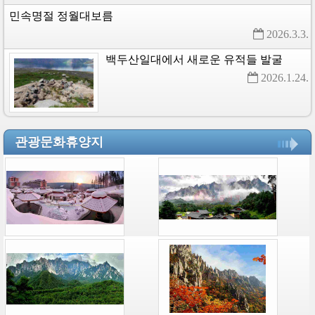
민속명절
정월대보름
2026.3.3. 
백두산일대에서
새로운
유적들
발굴
2026.1.24. 
관광문화휴양지