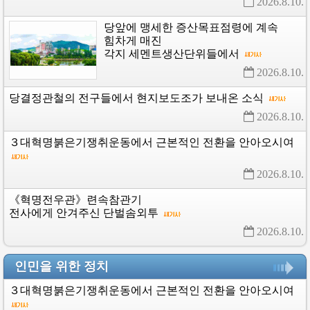
2026.8.10. 
당앞에
맹세한
증산목표점령에
계속
힘차게
매진
각지
세멘트생산단위들에서
2026.8.10. 
당결정관철의
전구들에서
현지보도조가
보내온
소식
2026.8.10. 
３대혁명붉은기쟁취운동에서
근본적인
전환을
안아오시여
2026.8.10. 
《혁명전우관》련속참관기
전사에게
안겨주신
단벌솜외투
2026.8.10. 
인민을 위한 정치
３대혁명붉은기쟁취운동에서
근본적인
전환을
안아오시여