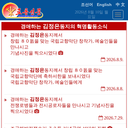
English
조선어
中 文
2026년 8월 10일 월
요일
김정은
경애하는
동지의 혁명활동소식
김정은
경애하는
동지께서
창립
８０돐을
맞는
국립교향악단
창작가,
예술인들을
만나시고
기념사진을
찍으시였다
2026.8.9.
김정은
경애하는
동지께서
창립
８０돐을
맞는
국립교향악단에
축하서한을
보내시였다
국립교향악단
창작가,
예술인들에게
2026.8.8.
김정은
경애하는
동지께서
전쟁로병들과
전시공로자들을
만나시고
기념사진을
찍으시였다
2026.7.29.