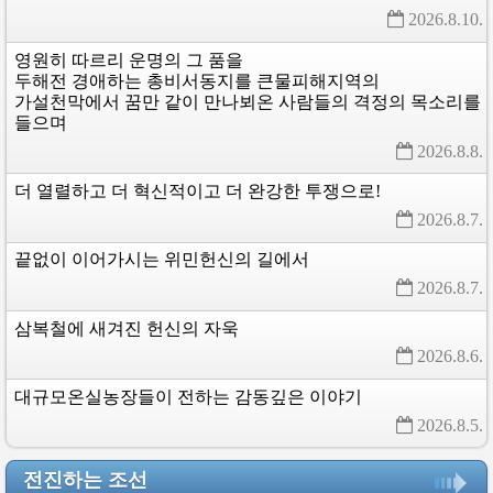
2026.8.10. 
영원히
따르리
운명의
그
품을
두해전
경애하는
총비서동지를
큰물피해지역의
가설천막에서
꿈만
같이
만나뵈온
사람들의
격정의
목소리를
들으며
2026.8.8. 
더
열렬하고
더
혁신적이고
더
완강한
투쟁으로!
2026.8.7. 
끝없이
이어가시는
위민헌신의
길에서
2026.8.7. 
삼복철에
새겨진
헌신의
자욱
2026.8.6. 
대규모온실농장들이
전하는
감동깊은
이야기
2026.8.5. 
전진하는 조선