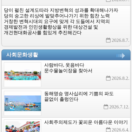
당이
펼친
설계도따라
지방변혁의
성과를
확대해나가자
당의
숭고한
리상에
발맞추어나가기
위한
힘찬
노력
거창한
변혁시대의
요구에
맞게
각
도들에서
지역의
경제발전과
인민생활향상을
위한
대상건설
및
개건현대화공사를
힘있게
추진해간다
2026.8.7. 
사회문화생활
사람바다,
웃음바다
문수물놀이장을
찾아서
2026.8.2. 
동해명승
명사십리에
기쁨의
파도
끝없이
출렁인다
2026.7.12. 
사회주의제도가
꽃피운
아름다운
이야기
2026.6.4. 