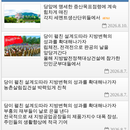
당앞에
맹세한
증산목표점령에
계속
힘차게
매진
각지
세멘트생산단위들에서
2026.8.10. 
당이
펼친
설계도따라
지방변혁의
성과를
확대해나가자
립체전,
전격전으로
완공의
날을
앞당겨간다
올해
지방발전정책대상건설에
참가한
인민군부대들에서
2026.8.7. 
당이
펼친
설계도따라
지방변혁의
성과를
확대해나가자
농촌살림집건설
박력있게
진척
2026.8.7. 
당이
펼친
설계도따라
지방변혁의
성과를
확대해나가자
부흥의
재부들이
날로
은을
낸다
전국적으로
새
지방공업공장들의
제품가지수
대폭
장성,
주민들의
생활향상에
적극
기여
2026.8.7. 