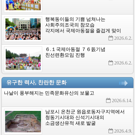
행복동이들의
기쁨
넘쳐나는
사회주의조국의
참모습
각지에서
국제아동절을
즐겁게
맞이
2026.6.2. 
６.１국제아동절
７６돐기념
친선련환모임
진행
2026.6.2. 
유구한 력사, 찬란한 문화
나날이
풍부해지는
민족문화유산의
보물고
2026.6.14. 
남포시
온천군
원읍로동자구지역에서
청동기시대와
신석기시대의
소금생산유적
새로
발굴
2026.4.9. 