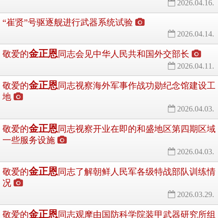
2026.04.16.
“崔贤”号驱逐舰进行武器系统试验
2026.04.14.
金正恩
敬爱的
同志会见中华人民共和国外交部长
2026.04.11.
金正恩
敬爱的
同志视察海外军事作战功勋纪念馆建设工
地
2026.04.03.
金正恩
敬爱的
同志视察开业在即的和盛地区第四期区域
一些服务设施
2026.04.03.
金正恩
敬爱的
同志了解朝鲜人民军各级特战部队训练情
况
2026.03.29.
金正恩
敬爱的
同志观摩由国防科学院装甲武器研究所组