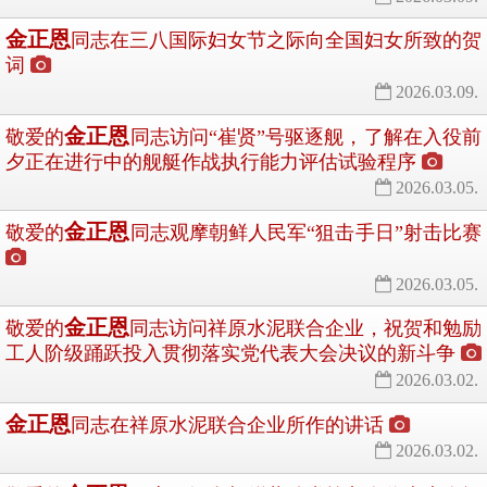
金正恩
同志在三八国际妇女节之际向全国妇女所致的贺
词
2026.03.09.
金正恩
敬爱的
同志访问“崔贤”号驱逐舰，了解在入役前
夕正在进行中的舰艇作战执行能力评估试验程序
2026.03.05.
金正恩
敬爱的
同志观摩朝鲜人民军“狙击手日”射击比赛
2026.03.05.
金正恩
敬爱的
同志访问祥原水泥联合企业，祝贺和勉励
工人阶级踊跃投入贯彻落实党代表大会决议的新斗争
2026.03.02.
金正恩
同志在祥原水泥联合企业所作的讲话
2026.03.02.