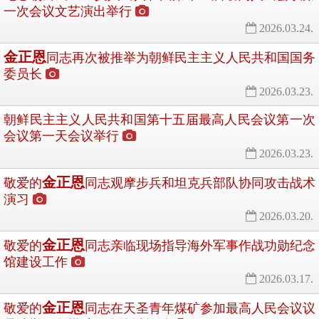
一次会议文艺演出举行
2026.03.24.
金正恩
同志再次被推举为朝鲜民主主义人民共和国国务
委员长
2026.03.23.
朝鲜民主主义人民共和国第十五届最高人民会议第一次
会议第一天会议举行
2026.03.23.
金正恩
敬爱的
同志观摩步兵和坦克兵部队协同攻击战术
演习
2026.03.20.
金正恩
敬爱的
同志亲临现场指导海外军事作战功勋纪念
馆建设工作
2026.03.17.
金正恩
敬爱的
同志在天圣青年煤矿参加最高人民会议议