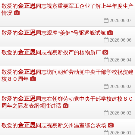
金正恩
敬爱的
同志视察重要军工企业了解上半年度生产
情况
2026.06.07.
金正恩
敬爱的
同志观摩“姜健”号驱逐舰试航
2026.06.06.
金正恩
敬爱的
同志视察新投产的核物质厂
2026.06.04.
金正恩
敬爱的
同志访问朝鲜劳动党中央干部学校祝贺建
校８０周年
2026.06.02.
金正恩
敬爱的
同志在朝鲜劳动党中央干部学校建校８０
周年之际发表纲领性讲话
2026.06.02.
金正恩
敬爱的
同志视察新义州温室综合农场
2026.06.01.