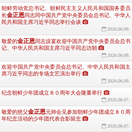
朝鲜劳动党总书记、朝鲜民主主义人民共和国国务委员
金正恩
长
同志同中国共产党中央委员会总书记、中华人
民共和国主席习近平同志举行会谈
2026.06.09.
金正恩
敬爱的
同志设宴欢迎中国共产党中央委员会总书
记、中华人民共和国主席习近平同志访朝
2026.06.09.
欢迎中国共产党中央委员会总书记、中华人民共和国主
席习近平同志的专场文艺演出举行
2026.06.09.
纪念朝鲜少年团成立８０周年大会隆重举行
2026.06.07.
金正恩
敬爱的慈父
元帅会见参加朝鲜少年团成立８０周
年纪念活动的少年团代表合影留念
2026.06.07.