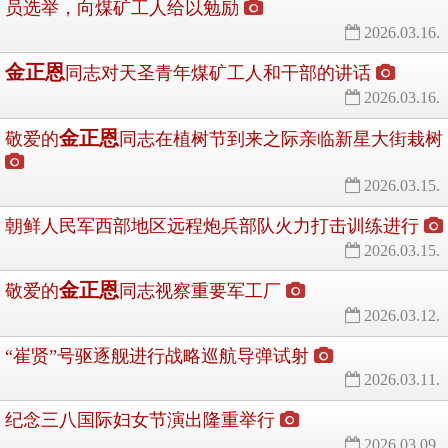
员选举，向煤矿工人给以勉励
2026.03.16.
金正恩
同志对天圣青年煤矿工人和干部的讲话
2026.03.16.
金正恩
敬爱的
同志在植树节到来之际亲临新星大街栽树
2026.03.15.
朝鲜人民军西部地区远程炮兵部队火力打击训练进行
2026.03.15.
金正恩
敬爱的
同志视察重要军工厂
2026.03.12.
“崔贤”号驱逐舰进行战略巡航导弹试射
2026.03.11.
纪念三八国际妇女节演出隆重举行
2026.03.09.