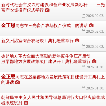
新时代社会主义农村建设和畜产业发展新标杆——三光
畜产农场投产仪式举行
2026.02.03.
金正恩
同志在三光畜产农场投产仪式上的讲话
2026.02.03.
新义州温室综合农场竣工典礼隆重举行
2026.02.02.
掀起地方革命全面大高潮的新年度斗争庄严启动
殷栗郡地方发展政策项目建设开工典礼隆重举行
2026.01.30.
金正恩
同志在殷栗郡地方发展政策项目建设开工典礼上
的讲话
2026.01.30.
朝鲜民主主义人民共和国导弹总局进行大口径火箭炮武
器系统试射