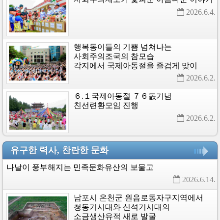
2026.6.4. 
행복동이들의
기쁨
넘쳐나는
사회주의조국의
참모습
각지에서
국제아동절을
즐겁게
맞이
2026.6.2. 
６.１국제아동절
７６돐기념
친선련환모임
진행
2026.6.2. 
유구한 력사, 찬란한 문화
나날이
풍부해지는
민족문화유산의
보물고
2026.6.14. 
남포시
온천군
원읍로동자구지역에서
청동기시대와
신석기시대의
소금생산유적
새로
발굴