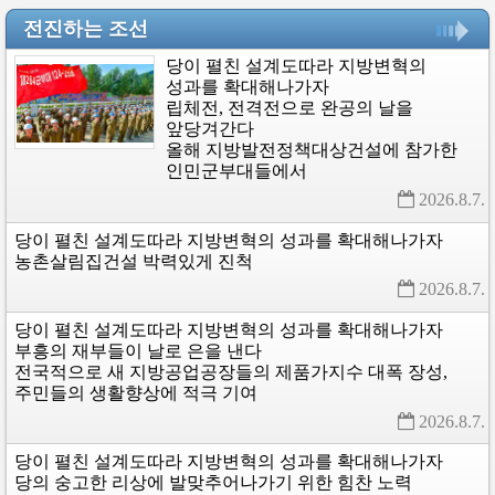
전진하는 조선
당이
펼친
설계도따라
지방변혁의
성과를
확대해나가자
립체전,
전격전으로
완공의
날을
앞당겨간다
올해
지방발전정책대상건설에
참가한
인민군부대들에서
2026.8.7. 
당이
펼친
설계도따라
지방변혁의
성과를
확대해나가자
농촌살림집건설
박력있게
진척
2026.8.7. 
당이
펼친
설계도따라
지방변혁의
성과를
확대해나가자
부흥의
재부들이
날로
은을
낸다
전국적으로
새
지방공업공장들의
제품가지수
대폭
장성,
주민들의
생활향상에
적극
기여
2026.8.7. 
당이
펼친
설계도따라
지방변혁의
성과를
확대해나가자
당의
숭고한
리상에
발맞추어나가기
위한
힘찬
노력