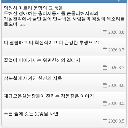
영원히
따르리
운명의
그
품을
두해전
경애하는
총비서동지를
큰물피해지역의
가설천막에서
꿈만
같이
만나뵈온
사람들의
격정의
목소리를
들으며
2026.8.8. 
더
열렬하고
더
혁신적이고
더
완강한
투쟁으로!
2026.8.7. 
끝없이
이어가시는
위민헌신의
길에서
2026.8.7. 
삼복철에
새겨진
헌신의
자욱
2026.8.6. 
대규모온실농장들이
전하는
감동깊은
이야기
2026.8.5. 
푸른
숲에
깃든
못잊을
사연
2026.8.5. 