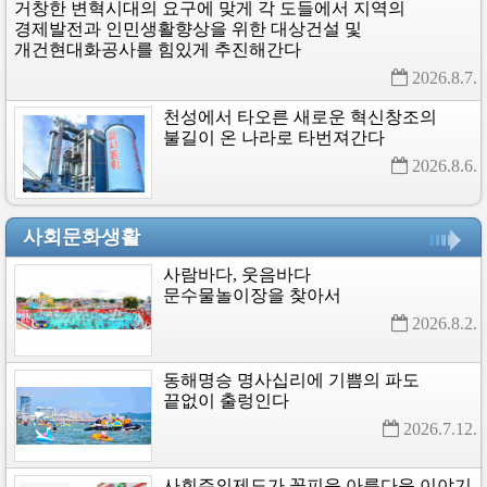
거창한
변혁시대의
요구에
맞게
각
도들에서
지역의
경제발전과
인민생활향상을
위한
대상건설
및
개건현대화공사를
힘있게
추진해간다
2026.8.7. 
천성에서
타오른
새로운
혁신창조의
불길이
온
나라로
타번져간다
2026.8.6. 
사회문화생활
사람바다,
웃음바다
문수물놀이장을
찾아서
2026.8.2. 
동해명승
명사십리에
기쁨의
파도
끝없이
출렁인다
2026.7.12. 
사회주의제도가
꽃피운
아름다운
이야기