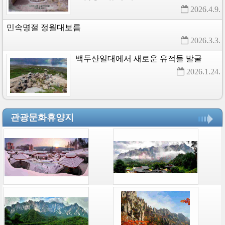
2026.4.9. 
민속명절
정월대보름
2026.3.3. 
백두산일대에서
새로운
유적들
발굴
2026.1.24. 
관광문화휴양지