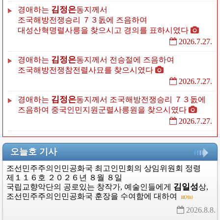
김정은
경애하는
동지께서
조국해방전쟁승리
７３돐에
즈음하여
대성산혁명렬사릉을
찾으시고
경의를
표하시였다
2026.7.27.
김정은
경애하는
동지께서
전승절에
즈음하여
조국해방전쟁참전렬사묘를
찾으시였다
2026.7.27.
김정은
경애하는
동지께서
조국해방전쟁승리
７３돐에
즈음하여
중국인민지원군렬사릉원을
찾으시였다
2026.7.27.
오늘호 기사
조선민주주의인민공화국
최고인민회의
상임위원회
정령
제１１６호
２０２６년
８월
８일
김일성
국립교향악단의
공로있는
창작가,
예술인들에게
상
,
조선민주주의인민공화국
훈장을
수여함에
대하여
2026.8.8. 