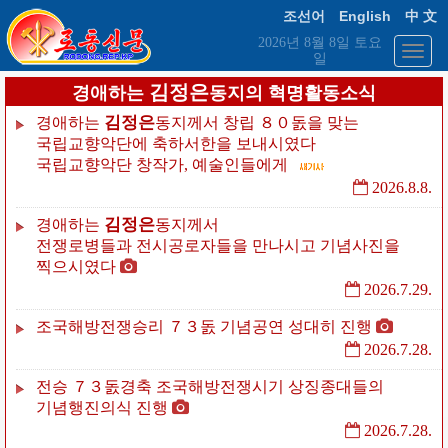
English
조선어
中 文
2026년 8월 8일 토요
일
김정은
경애하는
동지의 혁명활동소식
김정은
경애하는
동지께서
창립
８０돐을
맞는
국립교향악단에
축하서한을
보내시였다
국립교향악단
창작가,
예술인들에게
2026.8.8.
김정은
경애하는
동지께서
전쟁로병들과
전시공로자들을
만나시고
기념사진을
찍으시였다
2026.7.29.
조국해방전쟁승리
７３돐
기념공연
성대히
진행
2026.7.28.
전승
７３돐경축
조국해방전쟁시기
상징종대들의
기념행진의식
진행
2026.7.28.