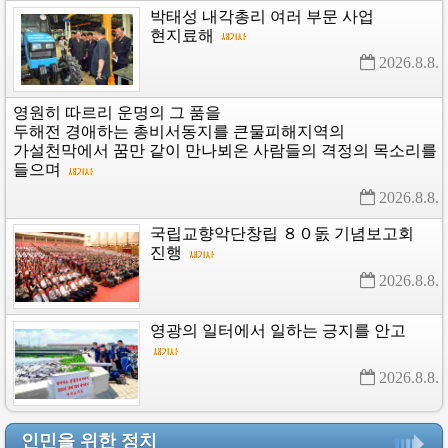
박태성
내각총리
여러
부문
사업
현지료해
2026.8.8. 
영원히
따르리
운명의
그
품을
두해전
경애하는
총비서동지를
큰물피해지역의
가설천막에서
꿈만
같이
만나뵈온
사람들의
격정의
목소리를
들으며
2026.8.8. 
국립교향악단창립
８０돐
기념보고회
진행
2026.8.8. 
영광의
일터에서
일하는
긍지를
안고
2026.8.8. 
인민을 위한 정치