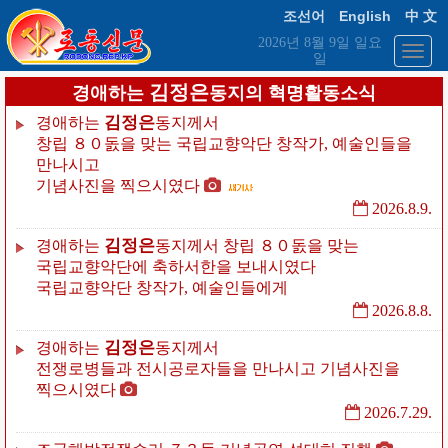
English
조선어
中 文
2026년 8월 9일 일요
일
김정은
경애하는
동지의 혁명활동소식
김정은
경애하는
동지께서
창립
８０돐을
맞는
국립교향악단
창작가,
예술인들을
만나시고
기념사진을
찍으시였다
2026.8.9.
김정은
경애하는
동지께서
창립
８０돐을
맞는
국립교향악단에
축하서한을
보내시였다
국립교향악단
창작가,
예술인들에게
2026.8.8.
김정은
경애하는
동지께서
전쟁로병들과
전시공로자들을
만나시고
기념사진을
찍으시였다
2026.7.29.