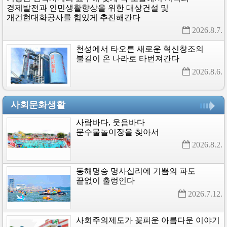
경제발전과
인민생활향상을
위한
대상건설
및
개건현대화공사를
힘있게
추진해간다
2026.8.7. 
천성에서
타오른
새로운
혁신창조의
불길이
온
나라로
타번져간다
2026.8.6. 
사회문화생활
사람바다,
웃음바다
문수물놀이장을
찾아서
2026.8.2. 
동해명승
명사십리에
기쁨의
파도
끝없이
출렁인다
2026.7.12. 
사회주의제도가
꽃피운
아름다운
이야기