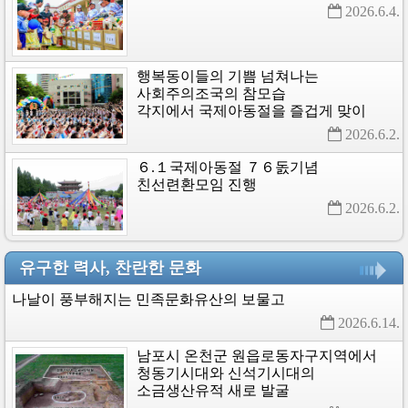
2026.6.4. 
행복동이들의
기쁨
넘쳐나는
사회주의조국의
참모습
각지에서
국제아동절을
즐겁게
맞이
2026.6.2. 
６.１국제아동절
７６돐기념
친선련환모임
진행
2026.6.2. 
유구한 력사, 찬란한 문화
나날이
풍부해지는
민족문화유산의
보물고
2026.6.14. 
남포시
온천군
원읍로동자구지역에서
청동기시대와
신석기시대의
소금생산유적
새로
발굴