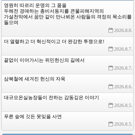
영원히
따르리
운명의
그
품을
두해전
경애하는
총비서동지를
큰물피해지역의
가설천막에서
꿈만
같이
만나뵈온
사람들의
격정의
목소리를
들으며
2026.8.8. 
더
열렬하고
더
혁신적이고
더
완강한
투쟁으로!
2026.8.7. 
끝없이
이어가시는
위민헌신의
길에서
2026.8.7. 
삼복철에
새겨진
헌신의
자욱
2026.8.6. 
대규모온실농장들이
전하는
감동깊은
이야기
2026.8.5. 
푸른
숲에
깃든
못잊을
사연
2026.8.5. 