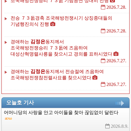
조국해방전쟁승리
７３돐
기념공연
성대히
진행
2026.7.28.
전승
７３돐경축
조국해방전쟁시기
상징종대들의
기념행진의식
진행
2026.7.28.
김정은
경애하는
동지께서
조국해방전쟁승리
７３돐에
즈음하여
대성산혁명렬사릉을
찾으시고
경의를
표하시였다
2026.7.27.
김정은
경애하는
동지께서
전승절에
즈음하여
조국해방전쟁참전렬사묘를
찾으시였다
2026.7.27.
오늘호 기사
어머니당의
사랑을
안고
아이들을
찾아
끊임없이
달린다
2026.8.9. 