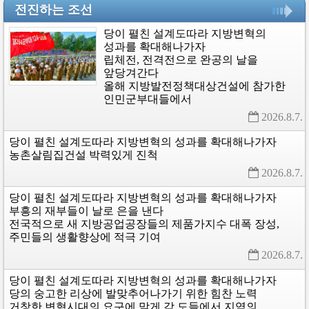
전진하는 조선
당이
펼친
설계도따라
지방변혁의
성과를
확대해나가자
립체전,
전격전으로
완공의
날을
앞당겨간다
올해
지방발전정책대상건설에
참가한
인민군부대들에서
2026.8.7. 
당이
펼친
설계도따라
지방변혁의
성과를
확대해나가자
농촌살림집건설
박력있게
진척
2026.8.7. 
당이
펼친
설계도따라
지방변혁의
성과를
확대해나가자
부흥의
재부들이
날로
은을
낸다
전국적으로
새
지방공업공장들의
제품가지수
대폭
장성,
주민들의
생활향상에
적극
기여
2026.8.7. 
당이
펼친
설계도따라
지방변혁의
성과를
확대해나가자
당의
숭고한
리상에
발맞추어나가기
위한
힘찬
노력
거창한
변혁시대의
요구에
맞게
각
도들에서
지역의