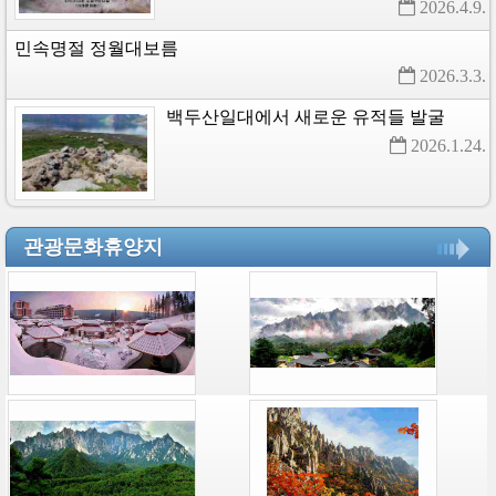
2026.4.9. 
민속명절
정월대보름
2026.3.3. 
백두산일대에서
새로운
유적들
발굴
2026.1.24. 
관광문화휴양지