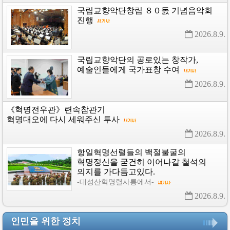
국립교향악단창립
８０돐
기념음악회
진행
2026.8.9. 
국립교향악단의
공로있는
창작가,
예술인들에게
국가표창
수여
2026.8.9. 
《혁명전우관》련속참관기
혁명대오에
다시
세워주신
투사
2026.8.9. 
항일혁명선렬들의
백절불굴의
혁명정신을
굳건히
이어나갈
철석의
의지를
가다듬고있다.
-대성산혁명렬사릉에서-
2026.8.9. 
인민을 위한 정치