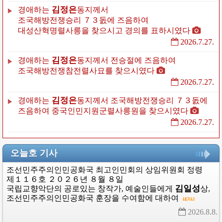
김정은
경애하는
동지께서
조국해방전쟁승리
７３돐에
즈음하여
대성산혁명렬사릉을
찾으시고
경의를
표하시였다
2026.7.27.
김정은
경애하는
동지께서
전승절에
즈음하여
조국해방전쟁참전렬사묘를
찾으시였다
2026.7.27.
김정은
경애하는
동지께서
조국해방전쟁승리
７３돐에
즈음하여
중국인민지원군렬사릉원을
찾으시였다
2026.7.27.
오늘호 기사
조선민주주의인민공화국
최고인민회의
상임위원회
정령
제１１６호
２０２６년
８월
８일
김일성
국립교향악단의
공로있는
창작가,
예술인들에게
상
,
조선민주주의인민공화국
훈장을
수여함에
대하여
2026.8.8. 