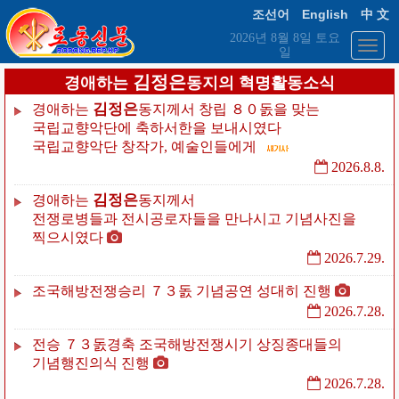
English
조선어
中 文
2026년 8월 8일 토요
일
김정은
경애하는
동지의 혁명활동소식
김정은
경애하는
동지께서
창립
８０돐을
맞는
국립교향악단에
축하서한을
보내시였다
국립교향악단
창작가,
예술인들에게
2026.8.8.
김정은
경애하는
동지께서
전쟁로병들과
전시공로자들을
만나시고
기념사진을
찍으시였다
2026.7.29.
조국해방전쟁승리
７３돐
기념공연
성대히
진행
2026.7.28.
전승
７３돐경축
조국해방전쟁시기
상징종대들의
기념행진의식
진행
2026.7.28.