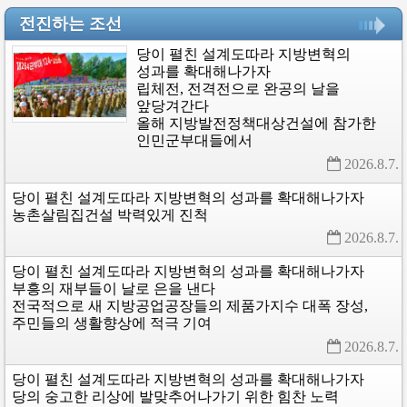
전진하는 조선
당이
펼친
설계도따라
지방변혁의
성과를
확대해나가자
립체전,
전격전으로
완공의
날을
앞당겨간다
올해
지방발전정책대상건설에
참가한
인민군부대들에서
2026.8.7. 
당이
펼친
설계도따라
지방변혁의
성과를
확대해나가자
농촌살림집건설
박력있게
진척
2026.8.7. 
당이
펼친
설계도따라
지방변혁의
성과를
확대해나가자
부흥의
재부들이
날로
은을
낸다
전국적으로
새
지방공업공장들의
제품가지수
대폭
장성,
주민들의
생활향상에
적극
기여
2026.8.7. 
당이
펼친
설계도따라
지방변혁의
성과를
확대해나가자
당의
숭고한
리상에
발맞추어나가기
위한
힘찬
노력