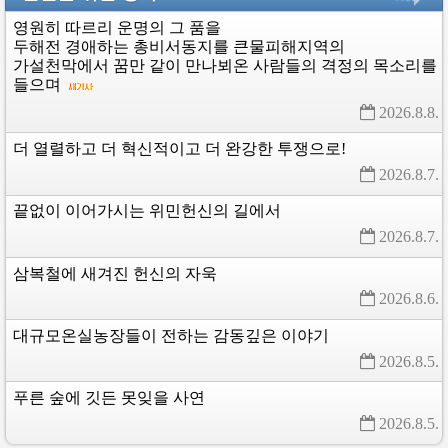
영원히
따르리
운명의
그
품을
두해전
경애하는
총비서동지를
큰물피해지역의
가설천막에서
꿈만
같이
만나뵈온
사람들의
격정의
목소리를
들으며
2026.8.8. 
더
열렬하고
더
혁신적이고
더
완강한
투쟁으로!
2026.8.7. 
끝없이
이어가시는
위민헌신의
길에서
2026.8.7. 
삼복철에
새겨진
헌신의
자욱
2026.8.6. 
대규모온실농장들이
전하는
감동깊은
이야기
2026.8.5. 
푸른
숲에
깃든
못잊을
사연
2026.8.5. 