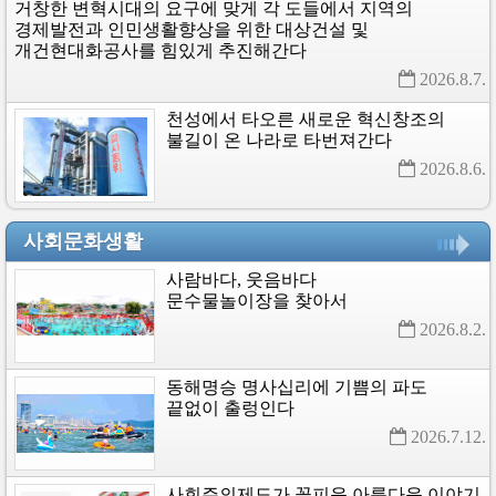
거창한
변혁시대의
요구에
맞게
각
도들에서
지역의
경제발전과
인민생활향상을
위한
대상건설
및
개건현대화공사를
힘있게
추진해간다
2026.8.7. 
천성에서
타오른
새로운
혁신창조의
불길이
온
나라로
타번져간다
2026.8.6. 
사회문화생활
사람바다,
웃음바다
문수물놀이장을
찾아서
2026.8.2. 
동해명승
명사십리에
기쁨의
파도
끝없이
출렁인다
2026.7.12. 
사회주의제도가
꽃피운
아름다운
이야기