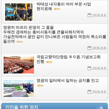
박태성
내각총리
여러
부문
사업
현지료해
2026.8.8. 
영원히
따르리
운명의
그
품을
두해전
경애하는
총비서동지를
큰물피해지역의
가설천막에서
꿈만
같이
만나뵈온
사람들의
격정의
목소리를
들으며
2026.8.8. 
국립교향악단창립
８０돐
기념보고회
진행
2026.8.8. 
영광의
일터에서
일하는
긍지를
안고
2026.8.8. 
인민을 위한 정치