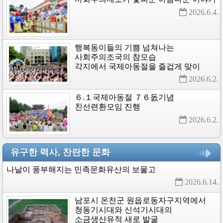
2026.6.4. 
행복동이들의
기쁨
넘쳐나는
사회주의조국의
참모습
각지에서
국제아동절을
즐겁게
맞이
2026.6.2. 
６.１국제아동절
７６돐기념
친선련환모임
진행
2026.6.2. 
유구한 력사, 찬란한 문화
나날이
풍부해지는
민족문화유산의
보물고
2026.6.14. 
남포시
온천군
원읍로동자구지역에서
청동기시대와
신석기시대의
소금생산유적
새로
발굴