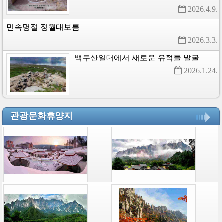
2026.4.9. 
민속명절
정월대보름
2026.3.3. 
백두산일대에서
새로운
유적들
발굴
2026.1.24. 
관광문화휴양지